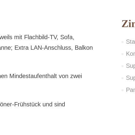
Zi
eils mit Flachbild-TV, Sofa,
St
anne; Extra LAN-Anschluss, Balkon
Ko
Su
nen Mindestaufenthalt von zwei
Sup
Pa
Rhöner-Frühstück und sind