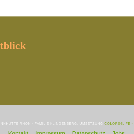
tblick
ENNHÜTTE RHÖN - FAMILIE KLINGENBERG, UMSETZUNG
COLORS4LIFE -
Kontakt
Impressum
Datenschutz
Jobs