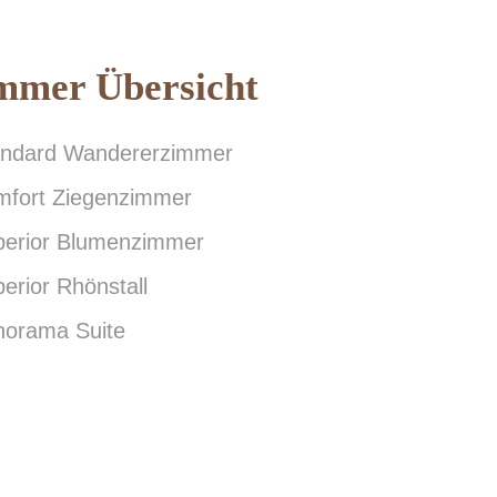
mmer Übersicht
andard Wandererzimmer
mfort Ziegenzimmer
perior Blumenzimmer
erior Rhönstall
norama Suite