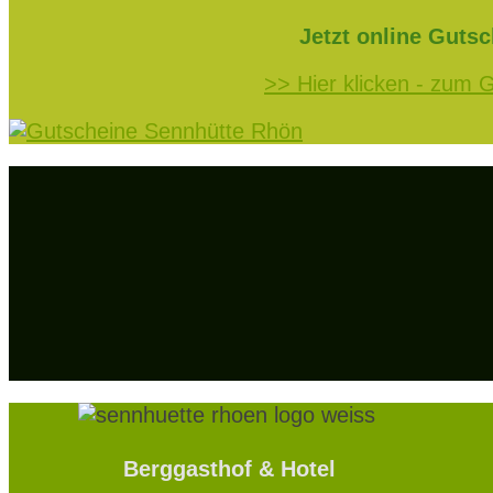
Jetzt online Gutsc
>> Hier klicken - zum 
Berggasthof & Hotel