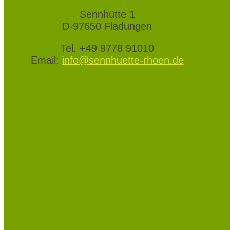
Sennhütte 1
D-97650 Fladungen
Tel. +49 9778 91010
Email:
info@sennhuette-rhoen.de